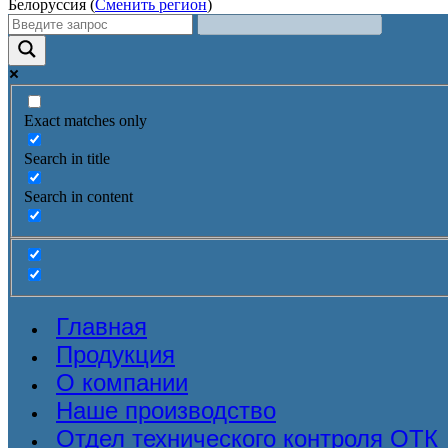
Белоруссия (
Сменить регион
)
Exact matches only
Search in title
Search in content
Главная
Продукция
О компании
Наше производство
Отдел технического контроля ОТК