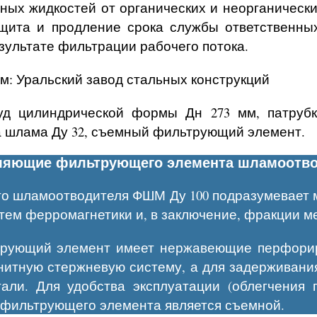
ных жидкостей от органических и неорганически
ащита и продление срока службы ответственны
зультате фильтрации рабочего потока.
: Уральский завод стальных конструкций
суд цилиндрической формы Дн 273 мм, патруб
ва шлама Ду 32, съемный фильтрующий элемент.
вляющие фильтрующего элемента шламоотв
о шламоотводителя ФШМ Ду 100 подразумевает м
тем ферромагнетики и, в заключение, фракции м
ьтрующий элемент имеет нержавеющие перфорир
итную стержневую систему, а для задерживания
ли. Для удобства эксплуатации (облегчения 
я фильтрующего элемента является съемной.