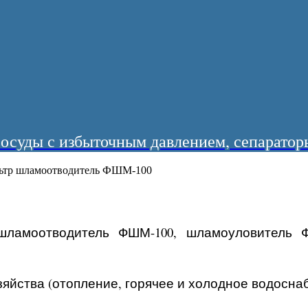
суды с избыточным давлением, сепараторы
ьтр шламоотводитель ФШМ-100
шламоотводитель ФШМ-100, шламоуловитель Ф
йства (отопление, горячее и холодное водосна