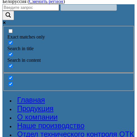
Белоруссия (
Сменить регион
)
Exact matches only
Search in title
Search in content
Главная
Продукция
О компании
Наше производство
Отдел технического контроля ОТК