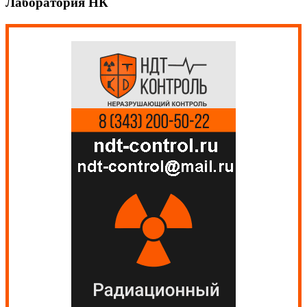
Лаборатория НК