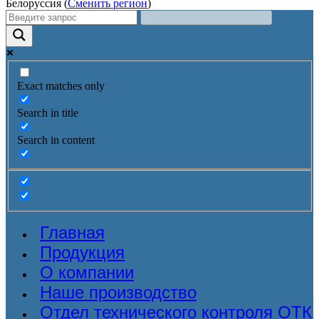
Белоруссия (
Сменить регион
)
Exact matches only
Search in title
Search in content
Главная
Продукция
О компании
Наше производство
Отдел технического контроля ОТК