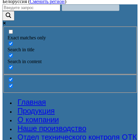
Белоруссия (
Сменить регион
)
Exact matches only
Search in title
Search in content
Главная
Продукция
О компании
Наше производство
Отдел технического контроля ОТК