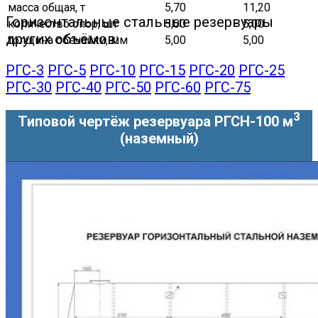
масса общая, т
5,70
11,20
Горизонтальные стальные резервуары
количество опор, шт
5,00
5,00
других объёмов:
толщина обечайки, мм
5,00
5,00
РГС-3
РГС-5
РГС-10
РГС-15
РГС-20
РГС-25
РГС-30
РГС-40
РГС-50
РГС-60
РГС-75
3
Типовой чертёж резервуара РГСН-100 м
(наземный)