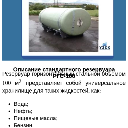
Описание стандартного резервуара
Резервуар горизонтальный стальной объёмом
РГС-100
3
100 м
представляет собой универсальное
хранилище для таких жидкостей, как:
Вода;
Нефть;
Пищевые масла;
Бензин.