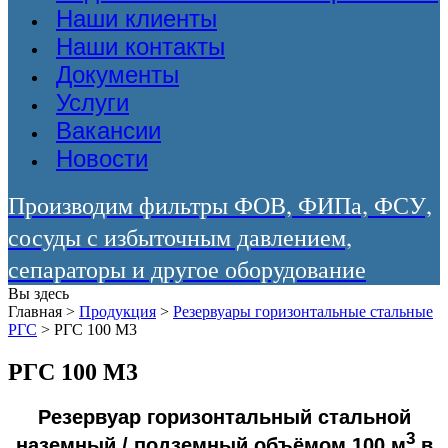
Наши клиенты
Наши контакты
Документы
Услуги
Вакансии
Новости
Производим фильтры ФОВ, ФИПа, ФСУ,
сосуды с избыточным давлением,
сепараторы и другое оборудование
Вы здесь
Главная
>
Продукция
>
Резервуары горизонтальные стальные
РГС
>
РГС 100 М3
РГС 100 М3
Резервуар горизонтальный стальной
3
наземный / подземный объёмом 100 м
в