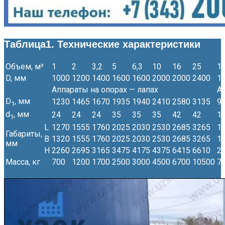
Таблица1. Технические характеристики
Объем, м³
1
2
3,2
5
6,3
10
16
25
1
D, мм
1000
1200
1400
1600
1600
2000
2000
2400
1
Аппараты на опорах — лапах
А
D
, мм
1230
1465
1670
1935
1940
2410
2580
3135
9
1
d
, мм
24
24
24
35
35
35
42
42
1
1
L
1270
1555
1760
2025
2030
2530
2685
3265
1
Габариты,
B
1320
1555
1760
2025
2030
2530
2685
3265
1
мм
H
2260
2695
3165
3475
4175
4375
6415
6610
2
Масса, кг
700
1200
1700
2500
3000
4500
6700
10500
7