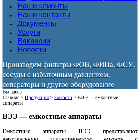
Наши клиенты
Наши контакты
Документы
Услуги
Вакансии
Новости
Производим фильтры ФОВ, ФИПа, ФСУ,
сосуды с избыточным давлением,
сепараторы и другое оборудование
Вы здесь
Главная
>
Продукция
>
Емкости
>
ВЭЭ — емкостные
аппараты
ВЭЭ — емкостные аппараты
Емкостные аппараты ВЭЭ представляют
вертикальную цилиндрическую емкость с