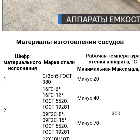
Материалы изготовления сосудов
Рабочая температура
Шифр
стенки аппарата, °С
материального
Марка стали
исполнения
Минимальная
Максималь
Ст3сп5 ГОСТ
1
Минус 20
380
16ГС-6*,
16ГС-12*
Минус 40
ГОСТ 5520,
ГОСТ 19281
2
300
09Г2С-8*,
09Г2С-15*
Минус 70
ГОСТ 5520,
ГОСТ 19281
12Х18Н10Т;