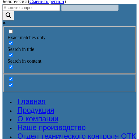
Белоруссия (
Сменить регион
)
Exact matches only
Search in title
Search in content
Главная
Продукция
О компании
Наше производство
Отдел технического контроля ОТК