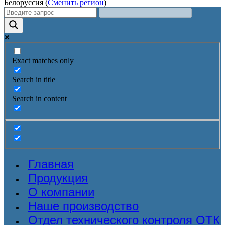
Белоруссия (
Сменить регион
)
Exact matches only
Search in title
Search in content
Главная
Продукция
О компании
Наше производство
Отдел технического контроля ОТК