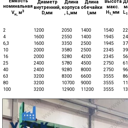
Емкость
Высота
Д
Диаметр
Длина
Длина
номинальная
макс.
м
внутренний,
корпуса
обечайки
3
H
мм
L
V
м
D,мм
, L,мм
l,мм
1,
1
н,
2
1200
2050
1400
1540
22
4
1600
2550
1400
1945
24
6,3
1600
3350
2500
1945
37
10
2000
3580
2500
2345
39
16
2000
5280
4200
2345
56
25
2400
5780
4500
2750
61
40
2400
9280
8000
2750
96
63
3200
8300
6600
3555
86
80
3200
10700
9000
3555
11
100
3200
12900
11200
3555
13