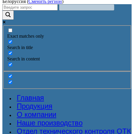
Белоруссия (
Сменить регион
)
Exact matches only
Search in title
Search in content
Главная
Продукция
О компании
Наше производство
Отдел технического контроля ОТК