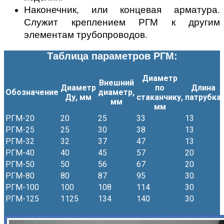
Наконечник, или концевая арматура.
Служит креплением РГМ к другим
элементам трубопроводов.
Таблица параметров РГМ:
Диаметр
Внешний
Диаметр
по
Длина
Обозначение
диаметр,
Ду, мм
стаканчику,
патрубка
мм
мм
РГМ-20
20
25
33
13
РГМ-25
25
30
38
13
РГМ-32
32
37
47
13
РГМ-40
40
45
57
20
РГМ-50
50
56
67
20
РГМ-80
80
87
95
30
РГМ-100
100
108
114
30
РГМ-125
1125
134
140
30