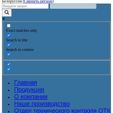
Белоруссия (
Сменить регион
)
Exact matches only
Search in title
Search in content
Главная
Продукция
О компании
Наше производство
Отдел технического контроля ОТК