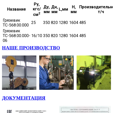
Ру,
Ду,
Дн,
H,
Производительн
кгс/
Название
L,мм
мм
мм
мм
т/ч
2
см
Грязевик
25
350
820
1280
1604
485
ТС-568.00.000
Грязевик
ТС-568.00.000-
16/10
350
820
1280
1604
485
06
НАШЕ ПРОИЗВОДСТВО
ДОКУМЕНТАЦИЯ