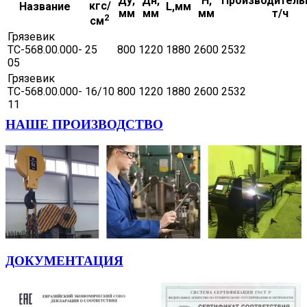
Ду,
Дн,
H,
Производитель
кгс/
Название
L,мм
мм
мм
мм
т/ч
2
см
Грязевик
ТС-568.00.000-
25
800
1220
1880
2600
2532
05
Грязевик
ТС-568.00.000-
16/10
800
1220
1880
2600
2532
11
НАШЕ ПРОИЗВОДСТВО
ДОКУМЕНТАЦИЯ