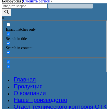
Белоруссия (
Сменить регион
)
Exact matches only
Search in title
Search in content
Главная
Продукция
О компании
Наше производство
Отдел технического контроля ОТК