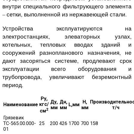
внутри специального фильтрующего элемента
– сетки, выполненной из нержавеющей стали.
Устройства эксплуатируются на
электростанциях, элеваторных узлах,
котельных, тепловых вводах зданий и
сооружений разнопланового назначения, не
дают засоряться системе, продлевают срок
эксплуатации всего оборудования и
трубопровода, увеличивают безремонтный
период.
Ру,
Ду,
Дн,
H,
Производительнос
кгс/
Наименование
L,мм
мм
мм
мм
т/ч
2
см
Грязевик
ТС-565.00.000-
25
200
426
1700
700
158
01