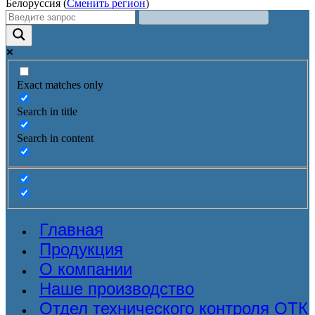
Белоруссия (
Сменить регион
)
Exact matches only
Search in title
Search in content
Главная
Продукция
О компании
Наше производство
Отдел технического контроля ОТК