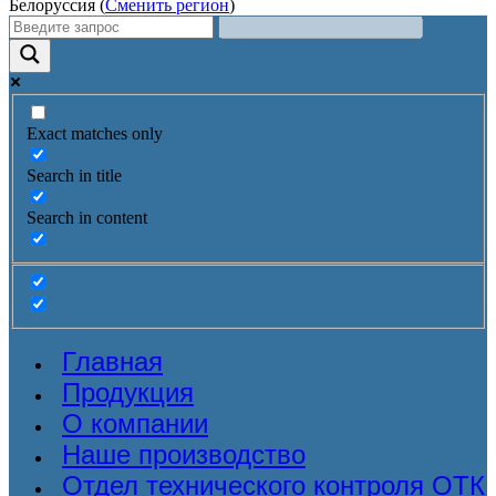
Белоруссия (
Сменить регион
)
Exact matches only
Search in title
Search in content
Главная
Продукция
О компании
Наше производство
Отдел технического контроля ОТК