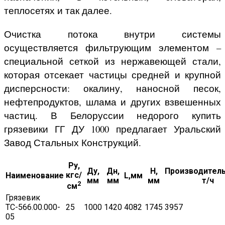
теплосетях и так далее.
Очистка потока внутри системы
осуществляется фильтрующим элементом –
специальной сеткой из нержавеющей стали,
которая отсекает частицы средней и крупной
дисперсности: окалину, наносной песок,
нефтепродуктов, шлама и других взвешенных
частиц. В Белоруссии недорого купить
грязевики ГГ ДУ 1000 предлагает Уральский
Завод Стальных Конструкций.
Ру,
Ду,
Дн,
H,
Производитель
кгс/
Наименование
L,мм
мм
мм
мм
т/ч
2
см
Грязевик
ТС-566.00.000-
25
1000
1420
4082
1745
3957
05