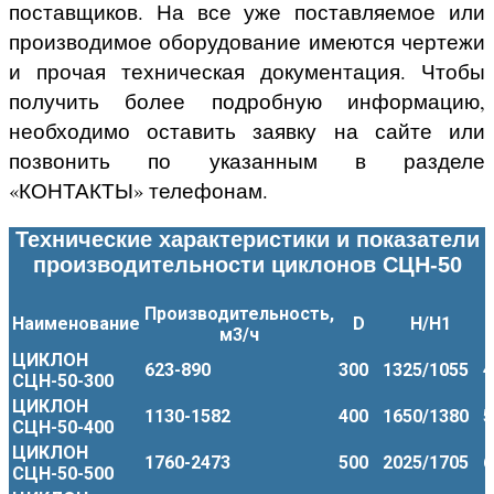
поставщиков. На все уже поставляемое или
производимое оборудование имеются чертежи
и прочая техническая документация. Чтобы
получить более подробную информацию,
необходимо оставить заявку на сайте или
позвонить по указанным в разделе
«КОНТАКТЫ» телефонам.
Технические характеристики и показатели
производительности циклонов СЦН-50
Производительность,
Наименование
D
H/H1
м
3
/ч
ЦИКЛОН
623-890
300
1325/1055
4
СЦН-50-300
ЦИКЛОН
1130-1582
400
1650/1380
5
СЦН-50-400
ЦИКЛОН
1760-2473
500
2025/1705
6
СЦН-50-500