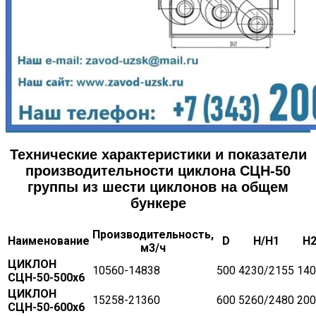
Технические характеристики и показатели
производительности циклона СЦН-50
группы из шести циклонов на общем
бункере
Производительность,
Наименование
D
H/H1
H
м
3
/ч
ЦИКЛОН
10560-14838
500
4230/2155
140
СЦН-50-500х6
ЦИКЛОН
15258-21360
600
5260/2480
200
СЦН-50-600х6