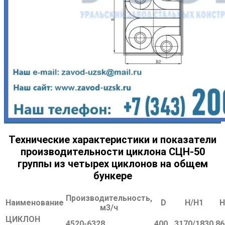
Технические характеристики и показатели
производительности циклона СЦН-50
группы из четырех циклонов на общем
бункере
Производительность,
Наименование
D
H/H1
H
м
3
/ч
ЦИКЛОН
4520-6328
400
3170/1830
86