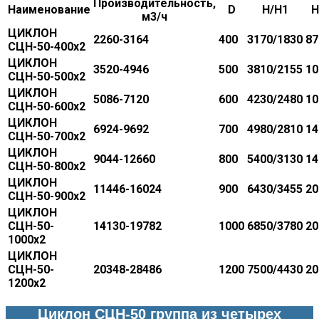
Производительность,
Наименование
D
H/H1
H
м
3
/ч
ЦИКЛОН
2260-3164
400
3170/1830
87
СЦН-50-400х2
ЦИКЛОН
3520-4946
500
3810/2155
10
СЦН-50-500х2
ЦИКЛОН
5086-7120
600
4230/2480
10
СЦН-50-600х2
ЦИКЛОН
6924-9692
700
4980/2810
14
СЦН-50-700х2
ЦИКЛОН
9044-12660
800
5400/3130
14
СЦН-50-800х2
ЦИКЛОН
11446-16024
900
6430/3455
20
СЦН-50-900х2
ЦИКЛОН
СЦН-50-
14130-19782
1000
6850/3780
20
1000х2
ЦИКЛОН
СЦН-50-
20348-28486
1200
7500/4430
20
1200х2
Циклон СЦН-50 группа из четырех