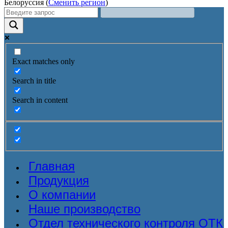
Белоруссия (
Сменить регион
)
Exact matches only
Search in title
Search in content
Главная
Продукция
О компании
Наше производство
Отдел технического контроля ОТК