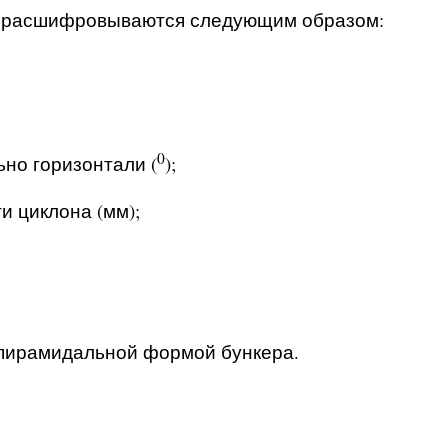
П расшифровываются следующим образом:
0
ьно горизонтали (
);
и циклона (мм);
и пирамидальной формой бункера.