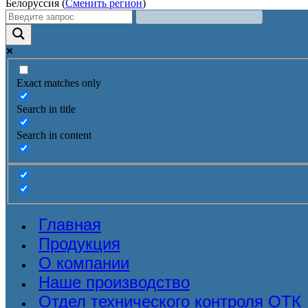
Белоруссия (
Сменить регион
)
Exact matches only
Search in title
Search in content
Главная
Продукция
О компании
Наше производство
Отдел технического контроля ОТК