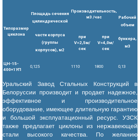
Производительность,
Площадь сечения
м3 /час
Рабочий
цилиндрической
объем
Типоразмер
циклона
части корпуса
при
при
бункера,
(группы
V=2,5м/
V=4,0м/
м3
сек
сек
корпусов), м2
ЦН-15-
0,125
1110
1800
0,13
400×1УП
Уральский Завод Стальных Конструкций в
Белоруссии производит и продает надежное,
эффективное и производительное
оборудование, имеющее длительную гарантию
и большой эксплуатационный ресурс. УЗСК
также предлагает циклоны из нержавеющей
стали высокого качества. По желанию