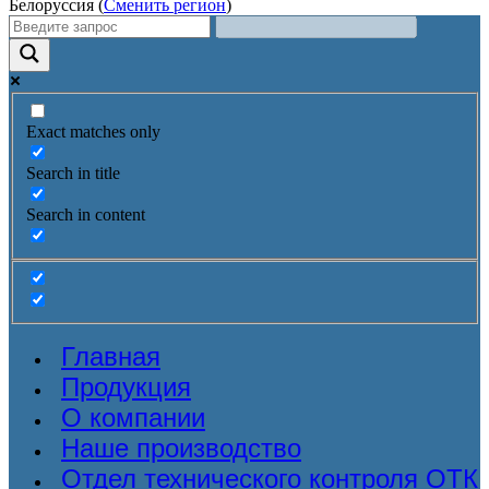
Белоруссия (
Сменить регион
)
Exact matches only
Search in title
Search in content
Главная
Продукция
О компании
Наше производство
Отдел технического контроля ОТК