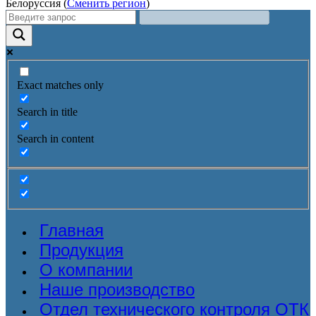
Белоруссия (
Сменить регион
)
Exact matches only
Search in title
Search in content
Главная
Продукция
О компании
Наше производство
Отдел технического контроля ОТК