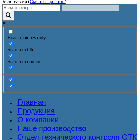
Белоруссия (
Сменить регион
)
Exact matches only
Search in title
Search in content
Главная
Продукция
О компании
Наше производство
Отдел технического контроля ОТК