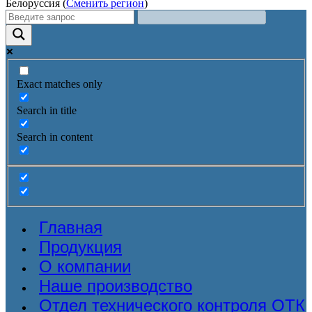
Белоруссия (
Сменить регион
)
Exact matches only
Search in title
Search in content
Главная
Продукция
О компании
Наше производство
Отдел технического контроля ОТК