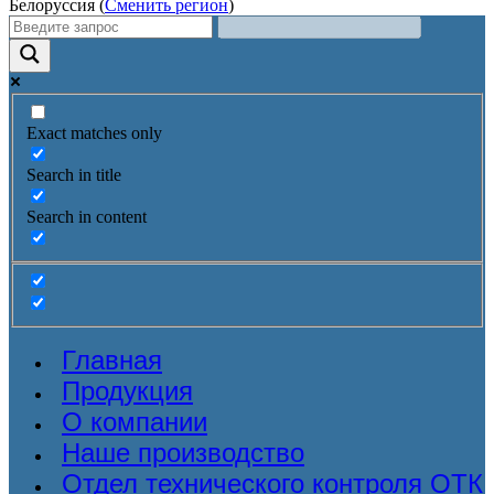
Белоруссия (
Сменить регион
)
Exact matches only
Search in title
Search in content
Главная
Продукция
О компании
Наше производство
Отдел технического контроля ОТК